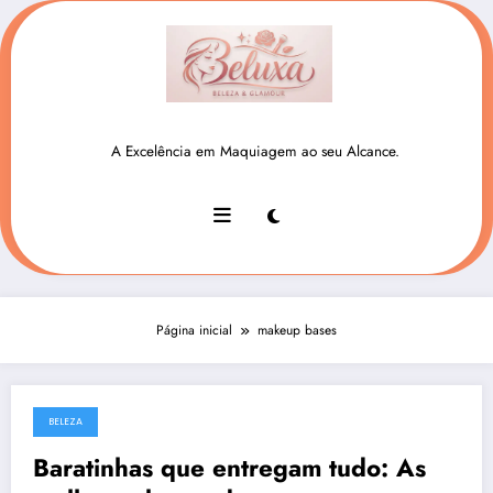
Pular
para
o
conteúdo
beluxa.com.br
A Excelência em Maquiagem ao seu Alcance.
Página inicial
makeup bases
BELEZA
23.01.2026
Baratinhas que entregam tudo: As