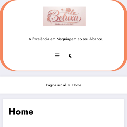
Pular
para
o
conteúdo
beluxa.com.br
A Excelência em Maquiagem ao seu Alcance.
Página inicial
Home
Home