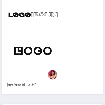
[sureforms id=”2159″]